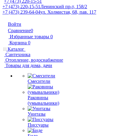
+7 (473) 220-15-51
+7 (473) 220-15-51
Ленинский пр-т, 158/2
+7 (473) 239-64-04
ул. Холмистая, 68, пав. 117
Войти
Сравнение
0
Избранные товары
0
Корзина
0
Каталог
Сантехника
Отопление, водоснабжение
Товары для дома, дачи
Смесители
Раковины
(умывальники)
Унитазы
Писсуары
Биде