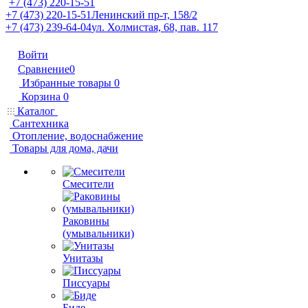
+7 (473) 220-15-51
+7 (473) 220-15-51
Ленинский пр-т, 158/2
+7 (473) 239-64-04
ул. Холмистая, 68, пав. 117
Войти
Сравнение
0
Избранные товары
0
Корзина
0
Каталог
Сантехника
Отопление, водоснабжение
Товары для дома, дачи
Смесители
Раковины
(умывальники)
Унитазы
Писсуары
Биде