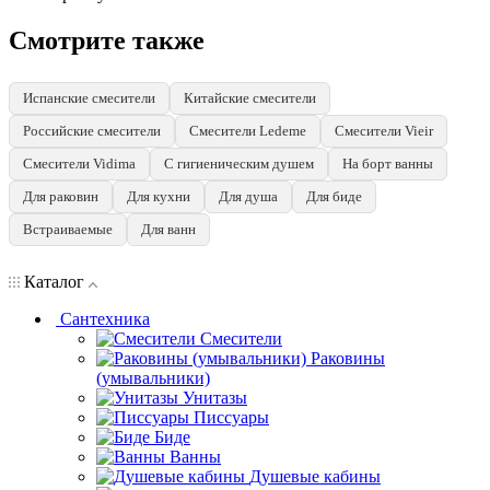
Смотрите также
Испанские смесители
Китайские смесители
Российские смесители
Смесители Ledeme
Смесители Vieir
Смесители Vidima
С гигиеническим душем
На борт ванны
Для раковин
Для кухни
Для душа
Для биде
Встраиваемые
Для ванн
Каталог
Сантехника
Смесители
Раковины
(умывальники)
Унитазы
Писсуары
Биде
Ванны
Душевые кабины