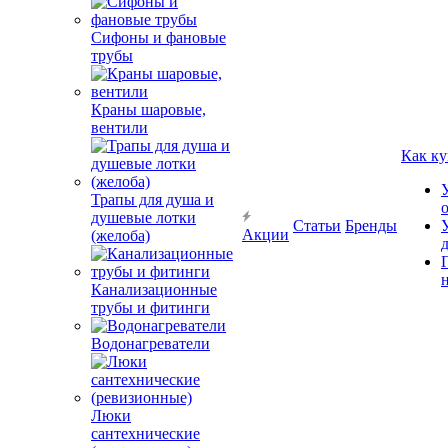
Сифоны и фановые
трубы
Краны шаровые,
вентили
Как ку
Трапы для душа и
душевые лотки
Статьи
Бренды
Акции
(желоба)
Канализационные
трубы и фитинги
Водонагреватели
Люки
сантехнические