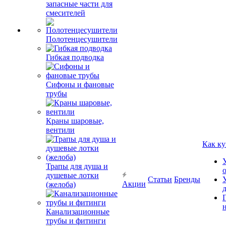
запасные части для
смесителей
Полотенцесушители
Гибкая подводка
Сифоны и фановые
трубы
Краны шаровые,
вентили
Как ку
Трапы для душа и
душевые лотки
Статьи
Бренды
Акции
(желоба)
Канализационные
трубы и фитинги